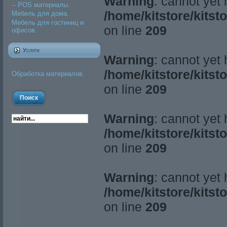
Warning
: cannot yet
-- POS материалы.
/home/kitstore/kitst
Мебель для дома.
Мебель для гостиниц и
on line
209
офисов.
Услуги
Warning
: cannot yet
/home/kitstore/kitst
Обработка материалов
on line
209
Warning
: cannot yet
/home/kitstore/kitst
on line
209
Warning
: cannot yet
/home/kitstore/kitst
on line
209