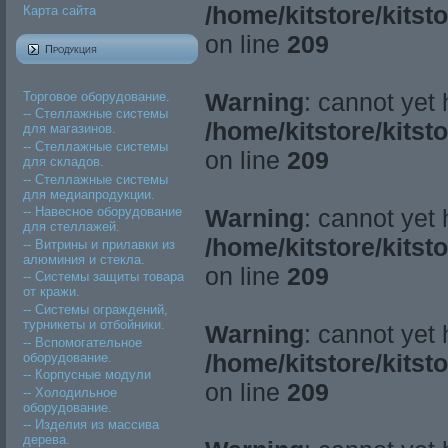
/home/kitstore/kitst
Карта сайта
on line
209
Продукция
Warning
: cannot yet
Торговое оборудование.
-- Стеллажные системы
/home/kitstore/kitst
для магазинов.
-- Стеллажные системы
on line
209
для складов.
-- Стеллажные системы
для медиапродукции.
Warning
: cannot yet
-- Навесное оборудование
для стеллажей.
/home/kitstore/kitst
-- Витрины и прилавки из
алюминия и стекла.
on line
209
-- Системы защиты товара
от кражи.
-- Системы ограждений,
турникеты и отбойники.
Warning
: cannot yet
-- Вспомогательное
/home/kitstore/kitst
оборудование.
-- Корпусные модули
on line
209
-- Холодильное
оборудование.
-- Изделия из массива
дерева.