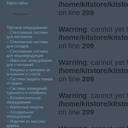
/home/kitstore/kitst
Карта сайта
on line
209
Продукция
Warning
: cannot yet
Торговое оборудование.
-- Стеллажные системы
/home/kitstore/kitst
для магазинов.
-- Стеллажные системы
on line
209
для складов.
-- Стеллажные системы
для медиапродукции.
Warning
: cannot yet
-- Навесное оборудование
для стеллажей.
/home/kitstore/kitst
-- Витрины и прилавки из
алюминия и стекла.
on line
209
-- Системы защиты товара
от кражи.
-- Системы ограждений,
турникеты и отбойники.
Warning
: cannot yet
-- Вспомогательное
/home/kitstore/kitst
оборудование.
-- Корпусные модули
on line
209
-- Холодильное
оборудование.
-- Изделия из массива
дерева.