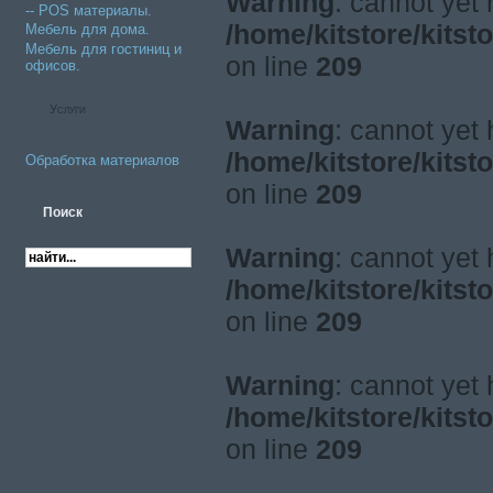
Warning
: cannot yet
-- POS материалы.
/home/kitstore/kitst
Мебель для дома.
Мебель для гостиниц и
on line
209
офисов.
Услуги
Warning
: cannot yet
/home/kitstore/kitst
Обработка материалов
on line
209
Warning
: cannot yet
/home/kitstore/kitst
on line
209
Warning
: cannot yet
/home/kitstore/kitst
on line
209