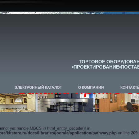
ТОРГОВОЕ ОБОРУДОВАН
▪ПРОЕКТИРОВАНИЕ▪ПОСТАВКА
ЭЛЕКТРОННЫЙ КАТАЛОГ
О КОМПАНИИ
КОНТАКТ
annot yet handle MBCS in html_entity_decode()! in
ore/kitstore.ru/docs/libraries/joomla/application/pathway.php
on line
209