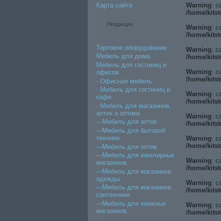
Карта сайта
Warning
: c
/home/kitst
Продукция
Warning
: c
/home/kitst
Торговое оборудование.
Warning
: c
Мебель для дома.
/home/kitst
Мебель для гостиниц и
Warning
: c
офисов.
/home/kitst
- Офисная мебель.
- Мебель для гостиниц и
Warning
: c
кафе.
/home/kitst
- Мебель для магазинов,
аптек и оптики.
Warning
: c
---Мебель для аптек.
/home/kitst
---Мебель для бытовой
техники.
Warning
: c
/home/kitst
---Мебель для оптик.
---Мебель для ювелирных
Warning
: c
магазинов.
/home/kitst
---Мебель для магазинов
одежды.
Warning
: c
---Мебель для магазинов
/home/kitst
сантехники.
---Мебель для книжных
Warning
: c
магазинов.
/home/kitst