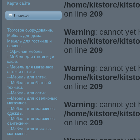
/home/kitstore/kitst
Карта сайта
on line
209
Продукция
Warning
: cannot yet
Торговое оборудование.
Мебель для дома.
/home/kitstore/kitst
Мебель для гостиниц и
офисов.
on line
209
- Офисная мебель.
- Мебель для гостиниц и
кафе.
Warning
: cannot yet
- Мебель для магазинов,
аптек и оптики.
/home/kitstore/kitst
---Мебель для аптек.
---Мебель для бытовой
on line
209
техники.
---Мебель для оптик.
---Мебель для ювелирных
Warning
: cannot yet
магазинов.
---Мебель для магазинов
/home/kitstore/kitst
одежды.
---Мебель для магазинов
on line
209
сантехники.
---Мебель для книжных
магазинов.